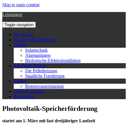
Skip to main content
Leistungen
Toggle navigation
Wir für Sie
Haustechnik Feldmann
Elektro
Solartechnik
Alarmanlagen
Biologische-Elektroinstallation
Intelligent Heizen
Die Pelletheizung
Staatliche Foerderung
Sanitär
Regenwassernutzung
Lüftungsanlagen
Referenzen
Photovoltaik-Speicherförderung
startet am 1. März mit fast dreijähriger Laufzeit