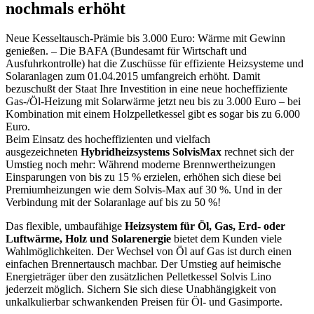
nochmals erhöht
Neue Kesseltausch-Prämie bis 3.000 Euro: Wärme mit Gewinn
genießen. – Die BAFA (Bundesamt für Wirtschaft und
Ausfuhrkontrolle) hat die Zuschüsse für effiziente Heizsysteme und
Solaranlagen zum 01.04.2015 umfangreich erhöht. Damit
bezuschußt der Staat Ihre Investition in eine neue hocheffiziente
Gas-/Öl-Heizung mit Solarwärme jetzt neu bis zu 3.000 Euro – bei
Kombination mit einem Holzpelletkessel gibt es sogar bis zu 6.000
Euro.
Beim Einsatz des hocheffizienten und vielfach
ausgezeichneten
Hybridheizsystems SolvisMax
rechnet sich der
Umstieg noch mehr: Während moderne Brennwertheizungen
Einsparungen von bis zu 15 % erzielen, erhöhen sich diese bei
Premiumheizungen wie dem Solvis-Max auf 30 %. Und in der
Verbindung mit der Solaranlage auf bis zu 50 %!
Das flexible, umbaufähige
Heizsystem für Öl, Gas, Erd- oder
Luftwärme, Holz und Solarenergie
bietet dem Kunden viele
Wahlmöglichkeiten. Der Wechsel von Öl auf Gas ist durch einen
einfachen Brennertausch machbar. Der Umstieg auf heimische
Energieträger über den zusätzlichen Pelletkessel Solvis Lino
jederzeit möglich. Sichern Sie sich diese Unabhängigkeit von
unkalkulierbar schwankenden Preisen für Öl- und Gasimporte.