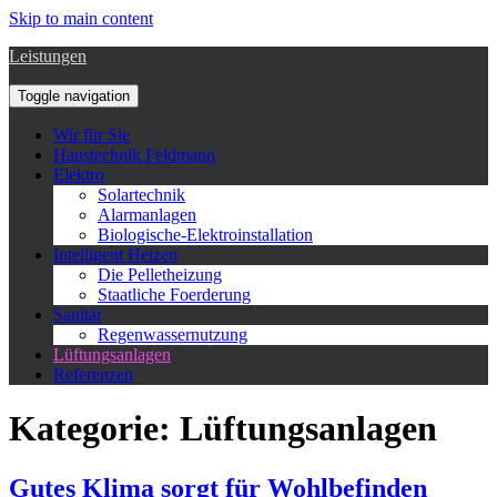
Skip to main content
Leistungen
Toggle navigation
Wir für Sie
Haustechnik Feldmann
Elektro
Solartechnik
Alarmanlagen
Biologische-Elektroinstallation
Intelligent Heizen
Die Pelletheizung
Staatliche Foerderung
Sanitär
Regenwassernutzung
Lüftungsanlagen
Referenzen
Kategorie:
Lüftungsanlagen
Gutes Klima sorgt für Wohlbefinden