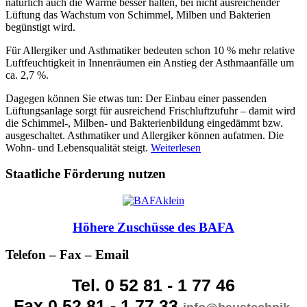
natürlich auch die Wärme besser halten, bei nicht ausreichender
Lüftung das Wachstum von Schimmel, Milben und Bakterien
begünstigt wird.
Für Allergiker und Asthmatiker bedeuten schon 10 % mehr relative
Luftfeuchtigkeit in Innenräumen ein Anstieg der Asthmaanfälle um
ca. 2,7 %.
Dagegen können Sie etwas tun: Der Einbau einer passenden
Lüftungsanlage sorgt für ausreichend Frischluftzufuhr – damit wird
die Schimmel-, Milben- und Bakterienbildung eingedämmt bzw.
ausgeschaltet. Asthmatiker und Allergiker können aufatmen. Die
Wohn- und Lebensqualität steigt.
Weiterlesen
Staatliche Förderung nutzen
Höhere Zuschüsse des BAFA
Telefon – Fax – Email
Tel. 0 52 81 - 1 77 46
Fax 0 52 81 - 1 77 33